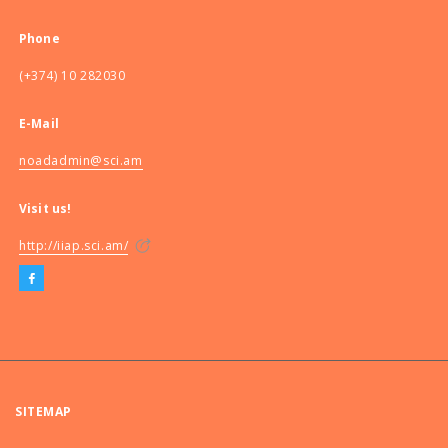
Phone
(+374) 10 282030
E-Mail
noadadmin@sci.am
Visit us!
http://iiap.sci.am/
SITEMAP