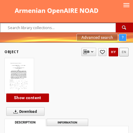
Advanced search
?
OBJECT
HY
EN
Show content
Download
DESCRIPTION
INFORMATION