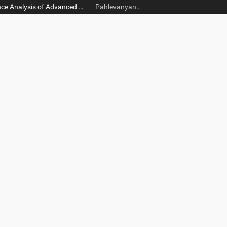
Results of Performance Analysis of Advanced InftheoNew Package for R Результаты анализа производительности нового пакетаAdvanced Inftheo для R
Pahlevanyan Narek; Мартиросян Нарек