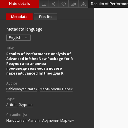
Hide details
Metadata
Files list
Metadata language
English
Title:
Results of Performance Analysis of
Advanced InftheoNew Package for R
;
Результаты анализа
производительности нового
пакетаAdvanced Inftheo для R
Author:
Pahlevanyan Narek
;
Мартиросян Нарек
Type:
Article
;
Журнал
Co-author(s) :
Haroutunian Mariam
;
Арутюнян Мариам