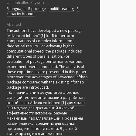
Uncontrolled Keywords:
R language
;
R package
;
multithreading
;
E-
capacity bounds
Abstract:
The authors have developed a new package
“Advanced Inftheo” [1] for R to perform
computations of complex information-
theoretical results. For achieving higher
computational speed, the package includes
different types of parallelization. For
evaluation of package performance various
experiments were conducted. The analysis of
these experiments are presented in this paper.
Moreover, the advantages of Advacned Inftheo
package compared with the existing Infotheo
package are introduced.
;
Для вычислений результатов сложных
функций теории информации разработан
новый пакет Advanced Inftheo [1] для языка
R. В модуле для достижений высокой
эффективности встроены разные
механизмы параллелиза-ций. Проведены
различные эксперементы для оценки
производительности пакета. В данной
статье приводится анализ этих