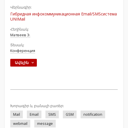
Վերնագիր:
Гибридная инфокоммуникационная Email/SMSсистема
UNIMail
Հեղինակ:
Матвеев Э.
Տեսակ:
Конференция
Ավելին
Խորագիր և բանալի բառեր:
Mail
Email
SMS
GSM
notification
webmail
message