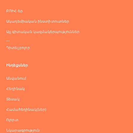
ԲՈԻՀ-եր
Ակադեմիական ինստիտուտներ
Այլ գիտական կազմակերպություններ
...
Դիտել բոլոր
Ինդեքսներ
Անվանում
Հեղինակ
Տեսակ
Համահեղինակ(ներ)
Ոլորտ
Նկարագրություն