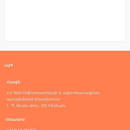
ԿԱՊ
Հասցե
ՀՀ ԳԱԱ Ինֆորմատիկայի և ավտոմատացման
պրոբլեմների ինստիտուտ
1, Պ. Սևակ փող., 0014 Երևան
Հեռախոս