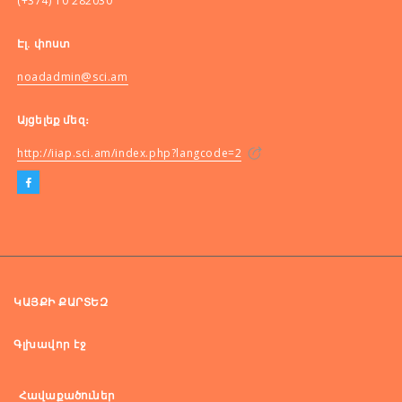
(+374) 10 282030
Էլ. փոստ
noadadmin@sci.am
Այցելեք մեզ։
http://iiap.sci.am/index.php?langcode=2
ԿԱՅՔԻ ՔԱՐՏԵԶ
Գլխավոր էջ
Հավաքածուներ