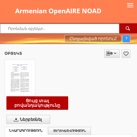
Ընդլայնված որոնում
?
ՕԲՅԵԿՏ
Ցույց տալ
բովանդակությունը
Ներբեռնել
ՆԿԱՐԱԳՐՈՒԹՅՈՒՆ
ՏԵՂԵԿԱՏՎՈՒԹՅՈՒՆ