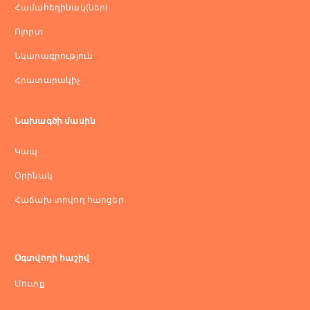
Համահեղինակ(ներ)
Ոլորտ
Նկարագրություն
Հրատարակիչ
Նախագծի մասին
Կապ
Оրինակ
Հաճախ տրվող հարցեր
Օգտվողի հաշիվ
Մուտք