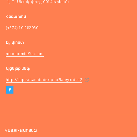
1, Պ. Սևակ փող., 0014 Երևան
Հեռախոս
(+374) 10 282030
Էլ. փոստ
noadadmin@sci.am
Այցելեք մեզ։
http://iiap.sci.am/index.php?langcode=2
ԿԱՅՔԻ ՔԱՐՏԵԶ