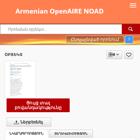
Ընդլայնված որոնում
?
ՕԲՅԵԿՏ
Ցույց տալ
բովանդակությունը
Ներբեռնել
ՆԿԱՐԱԳՐՈՒԹՅՈՒՆ
ՏԵՂԵԿԱՏՎՈՒԹՅՈՒՆ