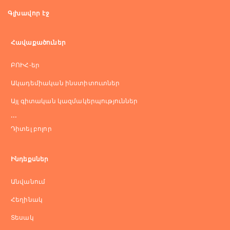
Գլխավոր էջ
Հավաքածուներ
ԲՈԻՀ-եր
Ակադեմիական ինստիտուտներ
Այլ գիտական կազմակերպություններ
...
Դիտել բոլոր
Ինդեքսներ
Անվանում
Հեղինակ
Տեսակ