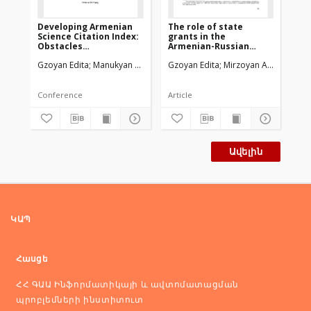
Developing Armenian
The role of state
Հա
Science Citation Index:
grants in the
բե
Obstacles
Armenian-Russian
գի
andChallenges
scientific ties
ու
Gzoyan Edita
Manukyan Aram
Sargsyan Shushanik
Gzoyan Edita
Mirzoyan Aram
Aleks
Գզ
development:bibliometric
հ
analysis
դր
շր
Conference
Article
Հո
Ավելին
ԿԱՊ
Հասցե
ՀՀ ԳԱԱ Ինֆորմատիկայի և ավտոմատացման
պրոբլեմների ինստիտուտ