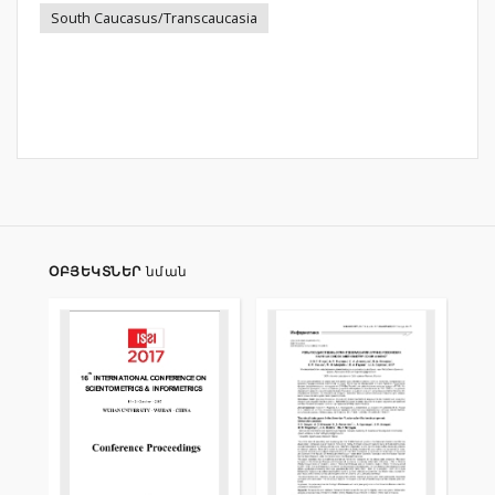
South Caucasus/Transcaucasia
ՕԲՅԵԿՏՆԵՐ
նման