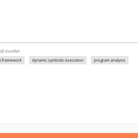
լի բառեր:
n framework
dynamic symbolic execution
program analysis