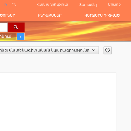
Հակադրություն
Մուտք
Տարածել
HY
EN
ԾՈՒՆԵՐ
ԻՆԴԵՔՍՆԵՐ
ՎԵՐՋԵՐՍ ԴԻՏՎԱԾ
ոնում
?
ռնել մատենագիտական նկարագրությունը