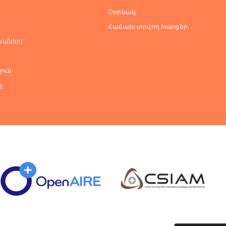
Оրինակ
Հաճախ տրվող հարցեր
կ(ներ)
ուն
չ