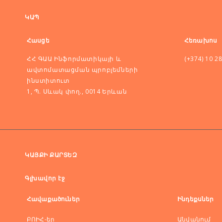
ԿԱՊ
Հասցե
Հեռախոս
ՀՀ ԳԱԱ Ինֆորմատիկայի և
(+374) 10 2
ավտոմատացման պրոբլեմների
ինստիտուտ
1, Պ. Սևակ փող., 0014 Երևան
ԿԱՅՔԻ ՔԱՐՏԵԶ
Գլխավոր էջ
Հավաքածուներ
Ինդեքսներ
ԲՈԻՀ-եր
Անվանում