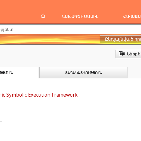
ՆԱԽԱԳԾԻ ՄԱՍԻՆ
ՀԱՎԱՔԱ
Ընդլայնված որ
Ներբե
ԹՅՈՒՆ
ՏԵՂԵԿԱՏՎՈՒԹՅՈՒՆ
mic Symbolic Execution Framework
er