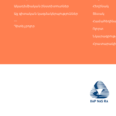
Ակադեմիական ինստիտուտներ
Հեղինակ
Այլ գիտական կազմակերպություններ
Տեսակ
...
Համահեղինա
Դիտել բոլոր
Ոլորտ
Նկարագրությ
Հրատարակի