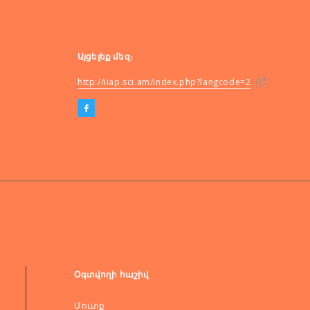
Այցելեք մեզ։
http://iiap.sci.am/index.php?langcode=2
Օգտվողի հաշիվ
Մուտք