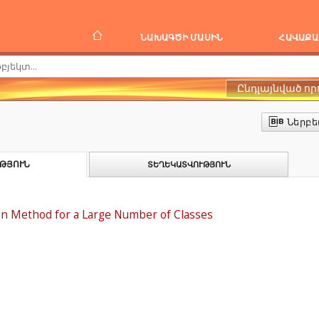
ՆԱԽԱԳԾԻ ՄԱՍԻՆ
ՀԱՎԱՔԱ
Ընդլայնված որ
Ներբե
ԹՅՈՒՆ
ՏԵՂԵԿԱՏՎՈՒԹՅՈՒՆ
ion Method for a Large Number of Classes