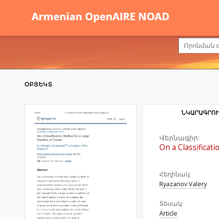
ՕԲՅԵԿՏ
ՆԿԱՐԱԳՐՈՒ
Վերնագիր:
On a Classificat
Հեղինակ:
Ryazanov Valery
Տեսակ:
Article