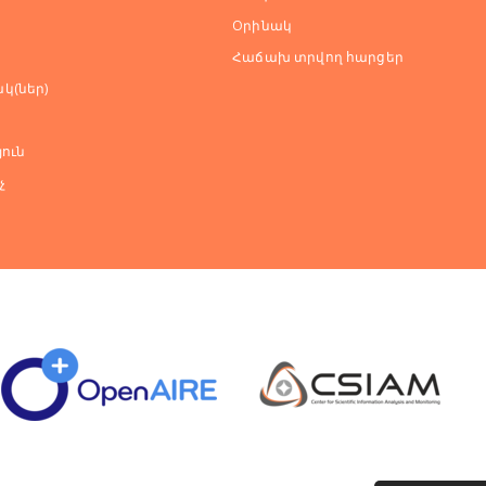
Оրինակ
Հաճախ տրվող հարցեր
կ(ներ)
ուն
չ