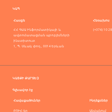
ԿԱՊ
Հասցե
Հեռախոս
ՀՀ ԳԱԱ Ինֆորմատիկայի և
(+374) 10 2
ավտոմատացման պրոբլեմների
ինստիտուտ
1, Պ. Սևակ փող., 0014 Երևան
ԿԱՅՔԻ ՔԱՐՏԵԶ
Գլխավոր էջ
Հավաքածուներ
Ինդեքսներ
ԲՈԻՀ-եր
Անվանում