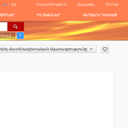
Հակադրություն
Մուտք
Տարածել
HY
EN
ԾՈՒՆԵՐ
ԻՆԴԵՔՍՆԵՐ
ՎԵՐՋԵՐՍ ԴԻՏՎԱԾ
ոնում
?
ռնել մատենագիտական նկարագրությունը