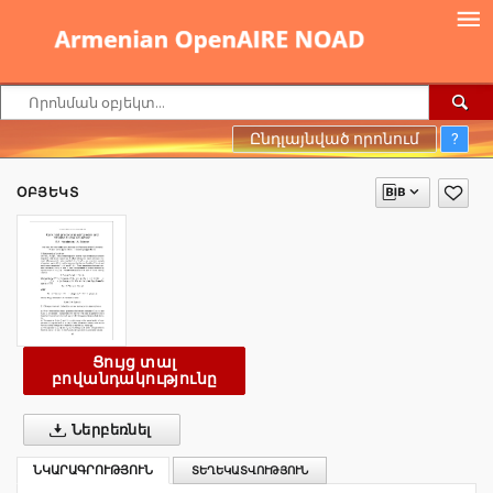
Ընդլայնված որոնում
?
ՕԲՅԵԿՏ
Ցույց տալ
բովանդակությունը
Ներբեռնել
ՆԿԱՐԱԳՐՈՒԹՅՈՒՆ
ՏԵՂԵԿԱՏՎՈՒԹՅՈՒՆ