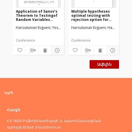
Application of Sanov’s
Multiple hypotheses
On
Theorem to Testingof
optimal testing with
Tes
Random Variables
rejection option for
of
Independence
many objects
Haroutunian Evgueni
Yesayan Aram
Haroutunian Evgueni
Hakobyan Pa
Har
Conference
Conference
Co
Ավելին
ԿԱՊ
Հասցե
ՀՀ ԳԱԱ Ինֆորմատիկայի և ավտոմատացման
պրոբլեմների ինստիտուտ