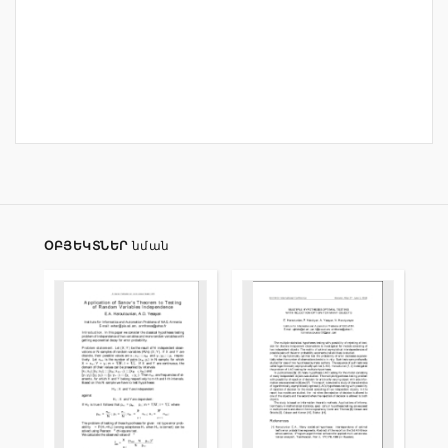
ՕԲՅԵԿՏՆԵՐ
նման