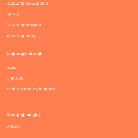
Համահեղինակ(ներ)
Ոլորտ
Նկարագրություն
Հրատարակիչ
Նախագծի մասին
Կապ
Оրինակ
Հաճախ տրվող հարցեր
Օգտվողի հաշիվ
Մուտք