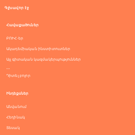
Գլխավոր էջ
Հավաքածուներ
ԲՈԻՀ-եր
Ակադեմիական ինստիտուտներ
Այլ գիտական կազմակերպություններ
...
Դիտել բոլոր
Ինդեքսներ
Անվանում
Հեղինակ
Տեսակ