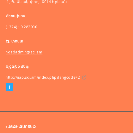
1, Պ. Սևակ փող., 0014 Երևան
Հեռախոս
(+374) 10 282030
Էլ. փոստ
noadadmin@sci.am
Այցելեք մեզ։
http://iiap.sci.am/index.php?langcode=2
ԿԱՅՔԻ ՔԱՐՏԵԶ