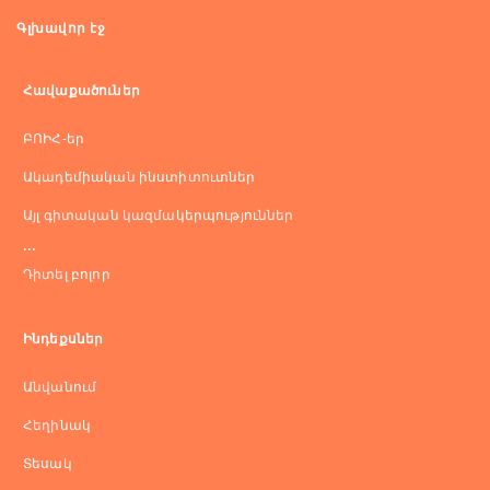
Գլխավոր էջ
Հավաքածուներ
ԲՈԻՀ-եր
Ակադեմիական ինստիտուտներ
Այլ գիտական կազմակերպություններ
...
Դիտել բոլոր
Ինդեքսներ
Անվանում
Հեղինակ
Տեսակ