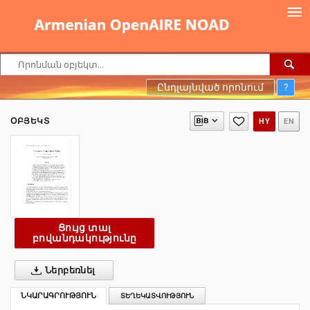
Ընդլայնված որոնում
?
ՕԲՅԵԿՏ
HY
EN
Ցույց տալ
բովանդակությունը
Ներբեռնել
ՆԿԱՐԱԳՐՈՒԹՅՈՒՆ
ՏԵՂԵԿԱՏՎՈՒԹՅՈՒՆ