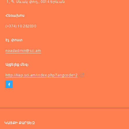
1, Պ. Սևակ փող., 0014 Երևան
Հեռախոս
(+374) 10 282030
Էլ. փոստ
noadadmin@sci.am
Այցելեք մեզ։
http://iiap.sci.am/index.php?langcode=2
ԿԱՅՔԻ ՔԱՐՏԵԶ