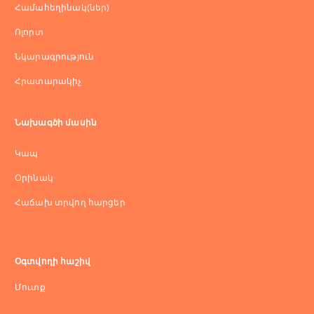
Համահեղինակ(ներ)
Ոլորտ
Նկարագրություն
Հրատարակիչ
Նախագծի մասին
Կապ
Оրինակ
Հաճախ տրվող հարցեր
Օգտվողի հաշիվ
Մուտք