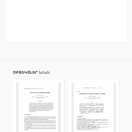
ՕԲՅԵԿՏՆԵՐ
նման