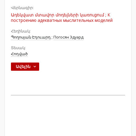
Վերնագիր:
Ադեկվատ մտավոր մոդելների կառուցում ; К
построению адекватных мыслительных моделей
Հեղինակ:
Պողոսյան Էդուարդ
;
Погосян Эдуард
Տեսակ:
Հոդված
Ավելին