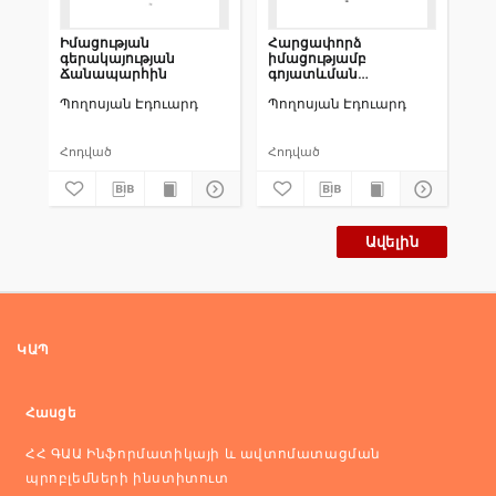
Իմացության
Հարցափորձ
To
գերակայության
իմացությամբ
Co
Ճանապարհին
գոյատևման
Me
եզակիությանվերաբերյալ
Պողոսյան Էդուարդ
Պողոսյան Էդուարդ
Po
Հոդված
Հոդված
Co
Ավելին
ԿԱՊ
Հասցե
ՀՀ ԳԱԱ Ինֆորմատիկայի և ավտոմատացման
պրոբլեմների ինստիտուտ