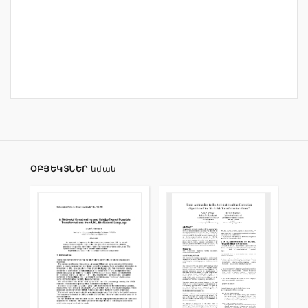
ՕԲՅԵԿՏՆԵՐ
նման