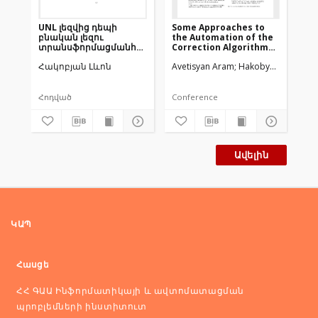
UNL լեզվից դեպի
Some Approaches to
բնական լեզու
the Automation of the
տրանսֆորմացմանհնարավոր
Correction Algorithm
ուղիների ծառի
of the NL–UNL
Հակոբյան Լևոն
Avetisyan Aram
Hakobyan Levon
կառուցման մեթոդը
Transformation Errors
Հոդված
Conference
Ավելին
ԿԱՊ
Հասցե
ՀՀ ԳԱԱ Ինֆորմատիկայի և ավտոմատացման
պրոբլեմների ինստիտուտ