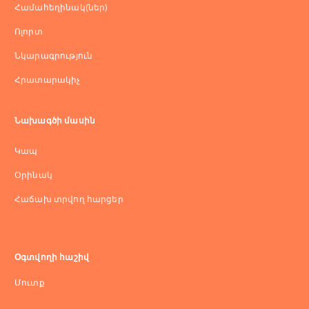
Համահեղինակ(ներ)
Ոլորտ
Նկարագրություն
Հրատարակիչ
Նախագծի մասին
Կապ
Оրինակ
Հաճախ տրվող հարցեր
Օգտվողի հաշիվ
Մուտք