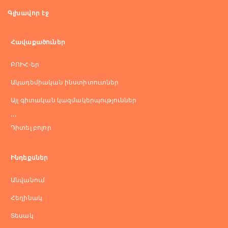
Գլխավոր էջ
Հավաքածուներ
ԲՈԻՀ-եր
Ակադեմիական ինստիտուտներ
Այլ գիտական կազմակերպություններ
...
Դիտել բոլոր
Ինդեքսներ
Անվանում
Հեղինակ
Տեսակ