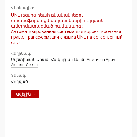
Վերնագիր:
UNL լեզվից դեպի բնական լեզու
տրանսֆորմացմանկանոնների ուղղման
ավտոմատացված համակարգ ;
Автоматизированная система для корректирования
правилтрансформации с языка UNL на естественный
язык
Հեղինակ:
Ավետիսյան Արամ
;
Հակոբյան Լևոն
;
Аветисян Арам
;
Акопян Левон
Տեսակ:
Հոդված
Ավելին