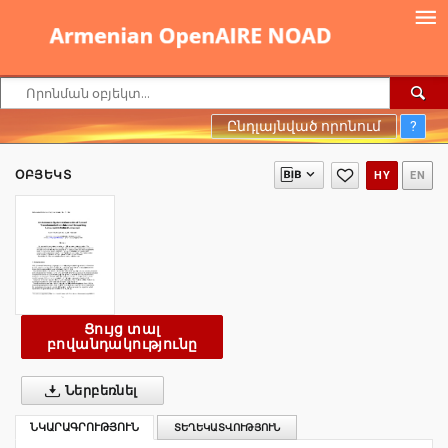
Ընդլայնված որոնում
?
ՕԲՅԵԿՏ
HY
EN
Ցույց տալ
բովանդակությունը
Ներբեռնել
ՆԿԱՐԱԳՐՈՒԹՅՈՒՆ
ՏԵՂԵԿԱՏՎՈՒԹՅՈՒՆ