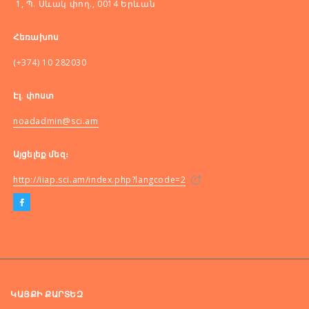
1, Պ. Սևակ փող., 0014 Երևան
Հեռախոս
(+374) 10 282030
Էլ. փոստ
noadadmin@sci.am
Այցելեք մեզ։
http://iiap.sci.am/index.php?langcode=2
ԿԱՅՔԻ ՔԱՐՏԵԶ