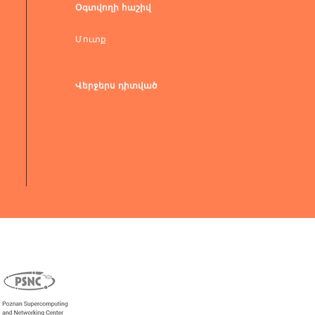
Օգտվողի հաշիվ
Մուտք
Վերջերս դիտված