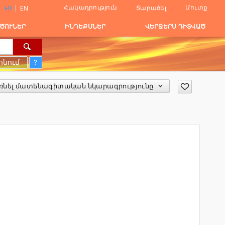
Հակադրություն
Մուտք
Տարածել
HY
EN
ԾՈՒՆԵՐ
ԻՆԴԵՔՍՆԵՐ
ՎԵՐՋԵՐՍ ԴԻՏՎԱԾ
ոնում
?
ռնել մատենագիտական նկարագրությունը