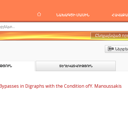
ՆԱԽԱԳԾԻ ՄԱՍԻՆ
ՀԱՎԱՔԱ
Ընդլայնված որ
Ներբե
ԹՅՈՒՆ
ՏԵՂԵԿԱՏՎՈՒԹՅՈՒՆ
Bypasses in Digraphs with the Condition ofY. Manoussakis