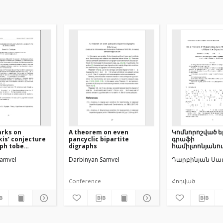
rks on
A theorem on even
Կոմնորոշված 
is’ conjecture
pancyclic bipartite
գրաֆի
aph tobe
digraphs
համիլտոնյանո
an
վերաբերյալՎա
Samvel
Darbinyan Samvel
Դարբինյան Սա
մասին
Conference
Հոդված