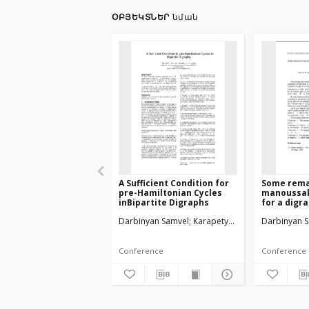
ՕԲՅԵԿՏՆԵՐ
նման
A Sufficient Condition for
Some rema
pre-Hamiltonian Cycles
manoussak
inBipartite Digraphs
for a digr
hamiltoni
Darbinyan Samvel
Karapetyan Iskandar
Darbinyan 
Conference
Conference