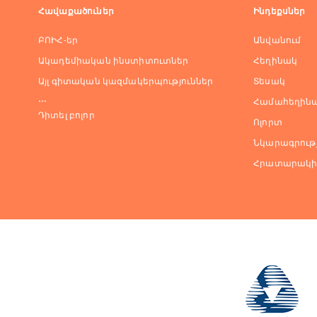
Հավաքածուներ
Ինդեքսներ
ԲՈԻՀ-եր
Անվանում
Ակադեմիական ինստիտուտներ
Հեղինակ
Այլ գիտական կազմակերպություններ
Տեսակ
...
Համահեղինա
Դիտել բոլոր
Ոլորտ
Նկարագրությ
Հրատարակի