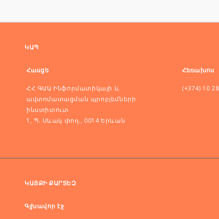
ԿԱՊ
Հասցե
Հեռախոս
ՀՀ ԳԱԱ Ինֆորմատիկայի և
(+374) 10 2
ավտոմատացման պրոբլեմների
ինստիտուտ
1, Պ. Սևակ փող., 0014 Երևան
ԿԱՅՔԻ ՔԱՐՏԵԶ
Գլխավոր էջ