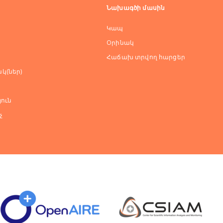
Նախագծի մասին
Կապ
Оրինակ
Հաճախ տրվող հարցեր
կ(ներ)
ուն
չ