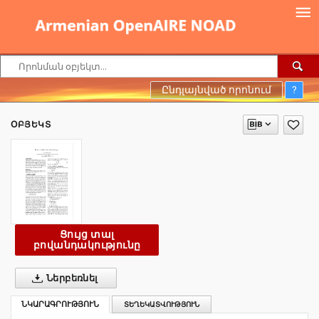
Ընդլայնված որոնում
?
ՕԲՅԵԿՏ
Ցույց տալ
բովանդակությունը
Ներբեռնել
ՆԿԱՐԱԳՐՈՒԹՅՈՒՆ
ՏԵՂԵԿԱՏՎՈՒԹՅՈՒՆ