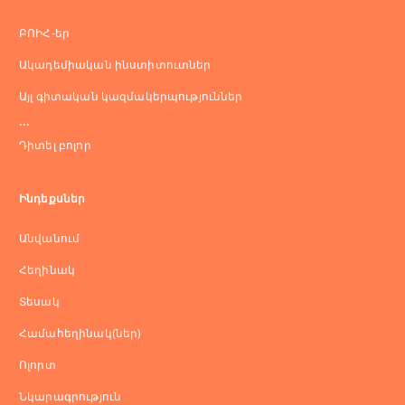
ԲՈԻՀ-եր
Ակադեմիական ինստիտուտներ
Այլ գիտական կազմակերպություններ
...
Դիտել բոլոր
Ինդեքսներ
Անվանում
Հեղինակ
Տեսակ
Համահեղինակ(ներ)
Ոլորտ
Նկարագրություն