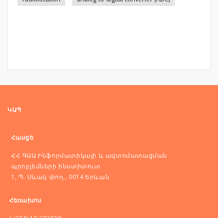
ԿԱՊ
Հասցե
ՀՀ ԳԱԱ Ինֆորմատիկայի և ավտոմատացման
պրոբլեմների ինստիտուտ
1, Պ. Սևակ փող., 0014 Երևան
Հեռախոս