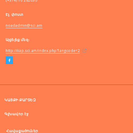
(+374) 10 282030
Էլ. փոստ
noadadmin@sci.am
Այցելեք մեզ։
http://iiap.sci.am/index.php?langcode=2
ԿԱՅՔԻ ՔԱՐՏԵԶ
Գլխավոր էջ
Հավաքածուներ