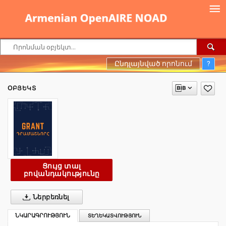
Ընդլայնված որոնում
?
ՕԲՅԵԿՏ
Ցույց տալ
բովանդակությունը
Ներբեռնել
ՆԿԱՐԱԳՐՈՒԹՅՈՒՆ
ՏԵՂԵԿԱՏՎՈՒԹՅՈՒՆ