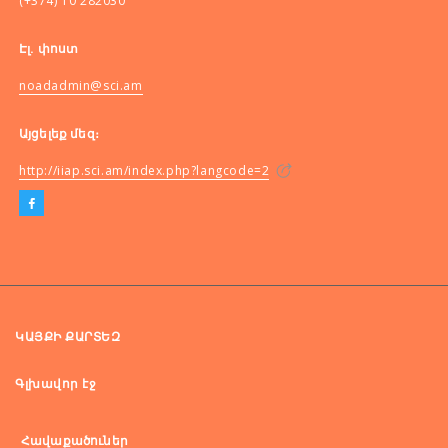
(+374) 10 282030
Էլ. փոստ
noadadmin@sci.am
Այցելեք մեզ։
http://iiap.sci.am/index.php?langcode=2
ԿԱՅՔԻ ՔԱՐՏԵԶ
Գլխավոր էջ
Հավաքածուներ