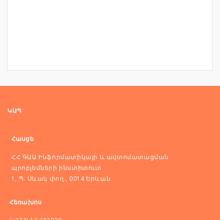
ԿԱՊ
Հասցե
ՀՀ ԳԱԱ Ինֆորմատիկայի և ավտոմատացման
պրոբլեմների ինստիտուտ
1, Պ. Սևակ փող., 0014 Երևան
Հեռախոս