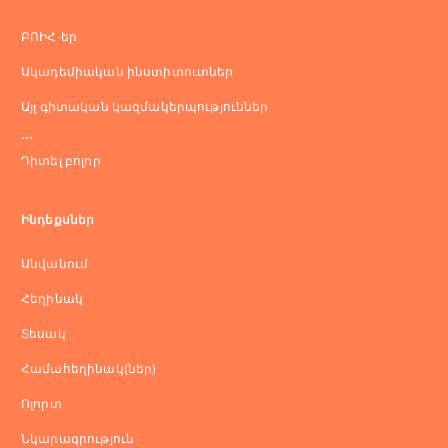
ԲՈԻՀ-եր
Ակադեմիական ինստիտուտներ
Այլ գիտական կազմակերպություններ
...
Դիտել բոլոր
Ինդեքսներ
Անվանում
Հեղինակ
Տեսակ
Համահեղինակ(ներ)
Ոլորտ
Նկարագրություն