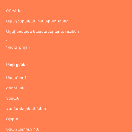
ԲՈԻՀ-եր
Ակադեմիական ինստիտուտներ
Այլ գիտական կազմակերպություններ
...
Դիտել բոլոր
Ինդեքսներ
Անվանում
Հեղինակ
Տեսակ
Համահեղինակ(ներ)
Ոլորտ
Նկարագրություն