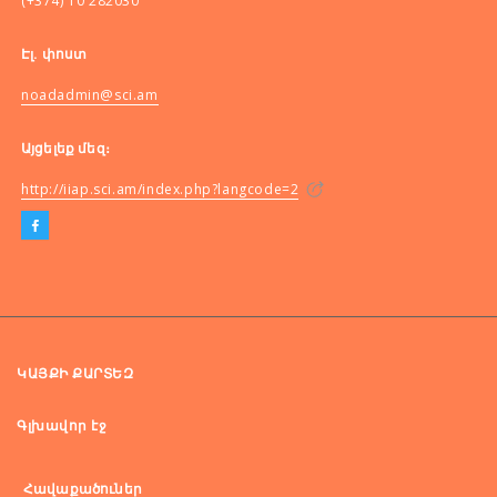
(+374) 10 282030
Էլ. փոստ
noadadmin@sci.am
Այցելեք մեզ։
http://iiap.sci.am/index.php?langcode=2
ԿԱՅՔԻ ՔԱՐՏԵԶ
Գլխավոր էջ
Հավաքածուներ