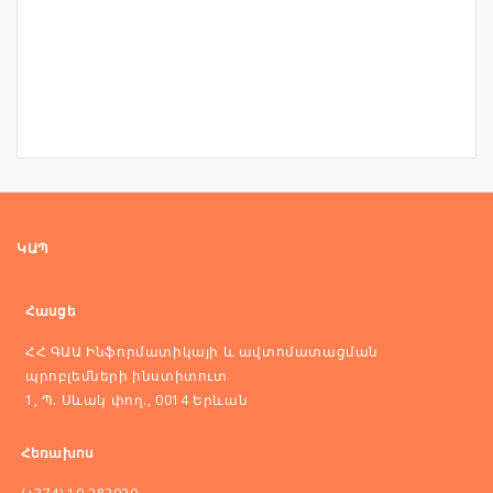
ԿԱՊ
Հասցե
ՀՀ ԳԱԱ Ինֆորմատիկայի և ավտոմատացման
պրոբլեմների ինստիտուտ
1, Պ. Սևակ փող., 0014 Երևան
Հեռախոս