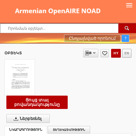
Ընդլայնված որոնում
?
ՕԲՅԵԿՏ
HY
EN
Ցույց տալ
բովանդակությունը
Ներբեռնել
ՆԿԱՐԱԳՐՈՒԹՅՈՒՆ
ՏԵՂԵԿԱՏՎՈՒԹՅՈՒՆ