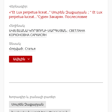
Վերնագիր:
«“Et Lux perpetua liceat...” Սուրեն Զաքարյան. ; “ Et Lux
perpetua luceat…”Сурен Закарян. Послесловие
Հեղինակ:
ՍՎԵՏԼԱՆԱ ԿՈՐՅՈՒՆԻ ՍԱՐԳՍՅԱՆ
;
СВЕТЛАНА
КОРЮНОВНА САРКИСЯН
Տեսակ:
Հոդված
;
Статья
Ավելին
Խորագիր և բանալի բառեր:
Սուրեն Զաքարյան