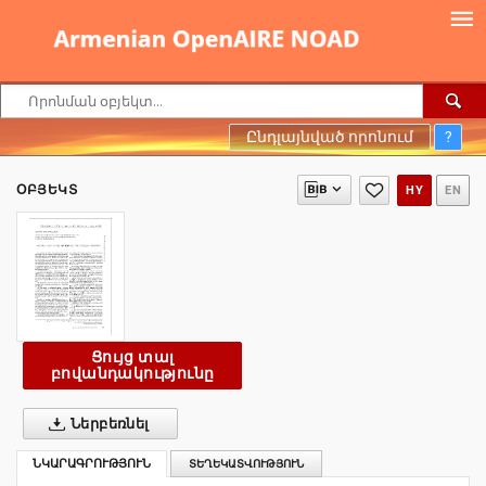
Ընդլայնված որոնում
?
ՕԲՅԵԿՏ
HY
EN
Ցույց տալ
բովանդակությունը
Ներբեռնել
ՆԿԱՐԱԳՐՈՒԹՅՈՒՆ
ՏԵՂԵԿԱՏՎՈՒԹՅՈՒՆ