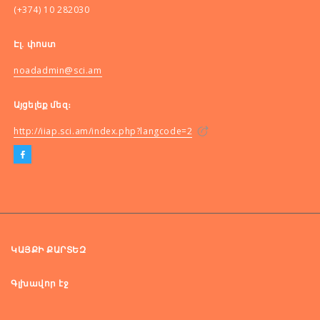
(+374) 10 282030
Էլ. փոստ
noadadmin@sci.am
Այցելեք մեզ։
http://iiap.sci.am/index.php?langcode=2
ԿԱՅՔԻ ՔԱՐՏԵԶ
Գլխավոր էջ