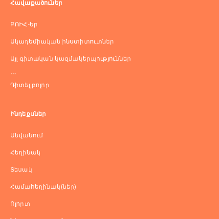
Հավաքածուներ
ԲՈԻՀ-եր
Ակադեմիական ինստիտուտներ
Այլ գիտական կազմակերպություններ
...
Դիտել բոլոր
Ինդեքսներ
Անվանում
Հեղինակ
Տեսակ
Համահեղինակ(ներ)
Ոլորտ