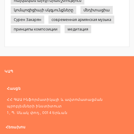
հայկական արդի երաժշտություն
կոմպոզիցիայի սկզμունքները
մեդիտացիա
Сурен Закарян
современная армянская музыка
принципы композиции
медитация
ԿԱՊ
Հասցե
ՀՀ ԳԱԱ Ինֆորմատիկայի և ավտոմատացման
պրոբլեմների ինստիտուտ
1, Պ. Սևակ փող., 0014 Երևան
Հեռախոս