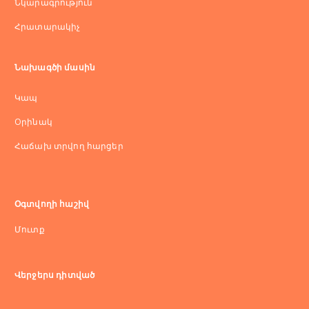
Նկարագրություն
Հրատարակիչ
Նախագծի մասին
Կապ
Оրինակ
Հաճախ տրվող հարցեր
Օգտվողի հաշիվ
Մուտք
Վերջերս դիտված