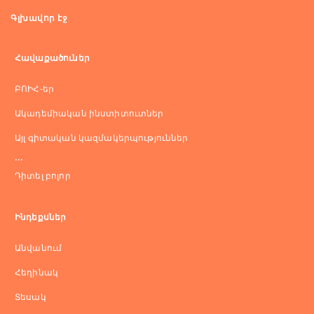
Գլխավոր էջ
Հավաքածուներ
ԲՈԻՀ-եր
Ակադեմիական ինստիտուտներ
Այլ գիտական կազմակերպություններ
...
Դիտել բոլոր
Ինդեքսներ
Անվանում
Հեղինակ
Տեսակ