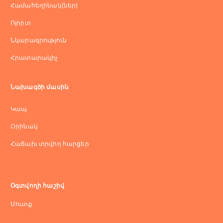
Համահեղինակ(ներ)
Ոլորտ
Նկարագրություն
Հրատարակիչ
Նախագծի մասին
Կապ
Оրինակ
Հաճախ տրվող հարցեր
Օգտվողի հաշիվ
Մուտք