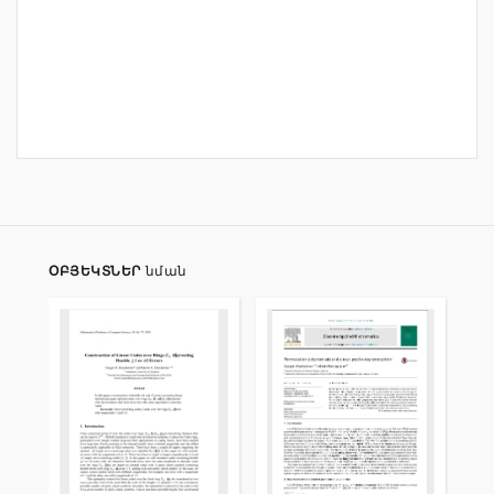
ՕԲՅԵԿՏՆԵՐ
նման