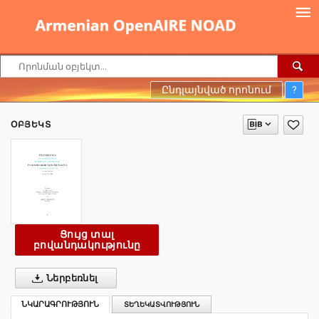
Ընդլայնված որոնում
?
ՕԲՅԵԿՏ
Ցույց տալ
բովանդակությունը
Ներբեռնել
ՆԿԱՐԱԳՐՈՒԹՅՈՒՆ
ՏԵՂԵԿԱՏՎՈՒԹՅՈՒՆ