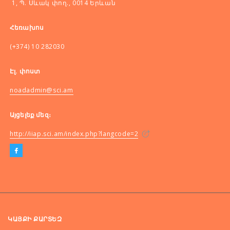
1, Պ. Սևակ փող., 0014 Երևան
Հեռախոս
(+374) 10 282030
Էլ. փոստ
noadadmin@sci.am
Այցելեք մեզ։
http://iiap.sci.am/index.php?langcode=2
ԿԱՅՔԻ ՔԱՐՏԵԶ