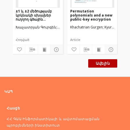
±1 և ±2 մեծությամբ
Permutation
To
կրկնակի սխալներ
polynomials and a new
Eff
ուղղող գծային
public-key encryption
En
կոդերիկառուցումներ
Խաչատրյան Գուրգեն
Խաչատրյան Համլետ
Khachatrian Gurgen
Kyureghyan Mel
Kha
տարբեր մեծության
օղակներում
Հոդված
Article
Art
Ավելին
ԿԱՊ
Հասցե
ՀՀ ԳԱԱ Ինֆորմատիկայի և ավտոմատացման
պրոբլեմների ինստիտուտ