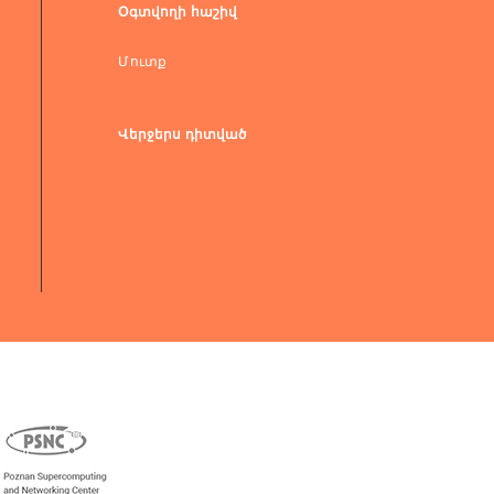
Օգտվողի հաշիվ
Մուտք
Վերջերս դիտված