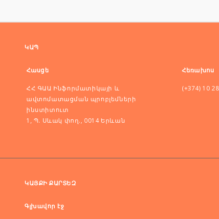
ԿԱՊ
Հասցե
Հեռախոս
ՀՀ ԳԱԱ Ինֆորմատիկայի և
(+374) 10 2
ավտոմատացման պրոբլեմների
ինստիտուտ
1, Պ. Սևակ փող., 0014 Երևան
ԿԱՅՔԻ ՔԱՐՏԵԶ
Գլխավոր էջ