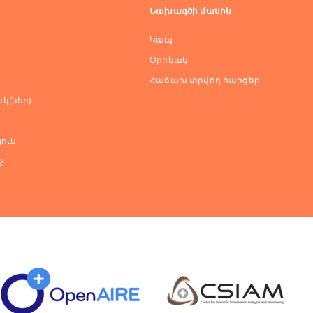
Նախագծի մասին
Կապ
Оրինակ
Հաճախ տրվող հարցեր
կ(ներ)
ուն
չ