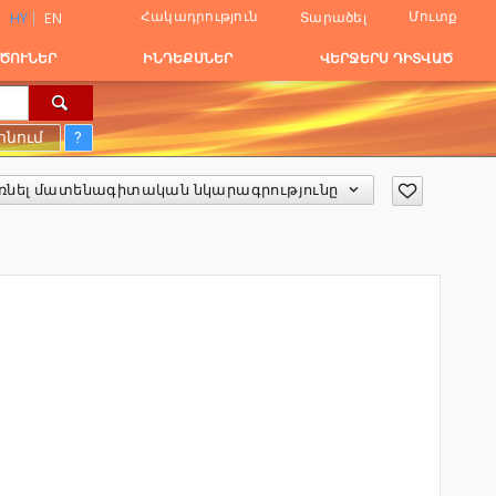
Հակադրություն
Մուտք
Տարածել
HY
EN
ԾՈՒՆԵՐ
ԻՆԴԵՔՍՆԵՐ
ՎԵՐՋԵՐՍ ԴԻՏՎԱԾ
ոնում
?
ռնել մատենագիտական նկարագրությունը