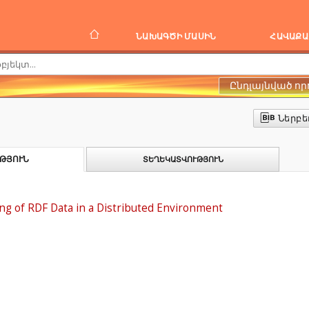
ՆԱԽԱԳԾԻ ՄԱՍԻՆ
ՀԱՎԱՔԱ
Ընդլայնված որ
Ներբե
ԹՅՈՒՆ
ՏԵՂԵԿԱՏՎՈՒԹՅՈՒՆ
ing of RDF Data in a Distributed Environment