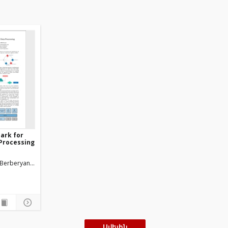
ark for
 Processing
Berberyan Levon
Ավելին