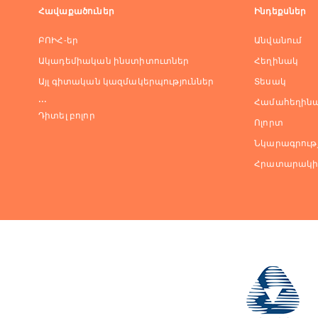
Հավաքածուներ
Ինդեքսներ
ԲՈԻՀ-եր
Անվանում
Ակադեմիական ինստիտուտներ
Հեղինակ
Այլ գիտական կազմակերպություններ
Տեսակ
...
Համահեղինա
Դիտել բոլոր
Ոլորտ
Նկարագրությ
Հրատարակի