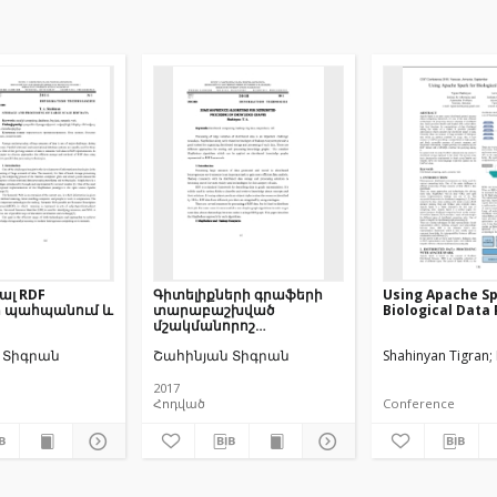
ալ RDF
Գիտելիքների գրաֆերի
Using Apache Sp
ի պահպանում և
տարաբաշխված
Biological Data
մշակմանորոշ
ալգորիթմեր MAPREDUCE-
 Տիգրան
Շահինյան Տիգրան
Shahinyan Tigran
ով
2017
Հոդված
Conference