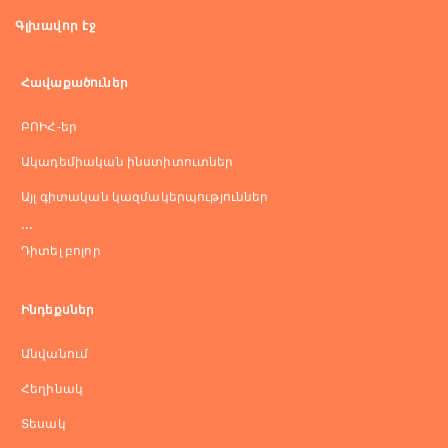
Գլխավոր էջ
Հավաքածուներ
ԲՈԻՀ-եր
Ակադեմիական ինստիտուտներ
Այլ գիտական կազմակերպություններ
...
Դիտել բոլոր
Ինդեքսներ
Անվանում
Հեղինակ
Տեսակ