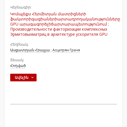
Վերնագիր:
Կոմպլեքս Հերմիտյան մատրիցների
ֆակտորիզացիաներիարտադրողականությունները
GPU արագագործչիճարտարապետությունում ;
Производительности факторизации комплексных
Эрмитовыхматриц в архитектуре ускорителя GPU
Հեղինակ:
Ասցատրյան Հրաչյա
;
Асцатрян Грачя
Տեսակ:
Հոդված
Ավելին