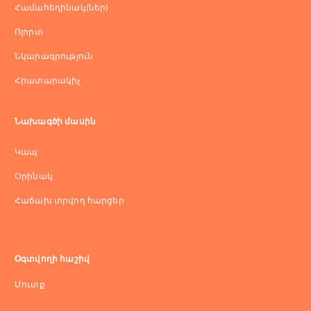
Համահեղինակ(ներ)
Ոլորտ
Նկարագրություն
Հրատարակիչ
Նախագծի մասին
Կապ
Оրինակ
Հաճախ տրվող հարցեր
Օգտվողի հաշիվ
Մուտք