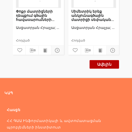
Փոքր մատրիցների
Սիմետրիկ երեք
Գ
դեպքում գծային
անկյունագծային
հա
հավասարումների
մատրիցի սեփական
տվ
համակարգի լուծման
լուծումների
Ասցատրյան Հրաչյա
Գիչունց Էդիտա
Ասցատրյան Հրաչյա
Գիչունց 
Աս
մեթոդների
ալգորիթմների
արտադրողականությունները
արտադրողականությունների
GPU
համեմատություններըGPU
արագագործչիճարտարապետությունում
արագագործիչների
Հոդված
Հոդված
Մե
վրա
Ավելին
ԿԱՊ
Հասցե
ՀՀ ԳԱԱ Ինֆորմատիկայի և ավտոմատացման
պրոբլեմների ինստիտուտ