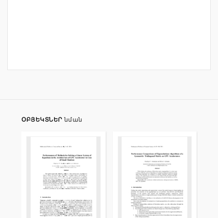
ՕԲՅԵԿՏՆԵՐ
նման