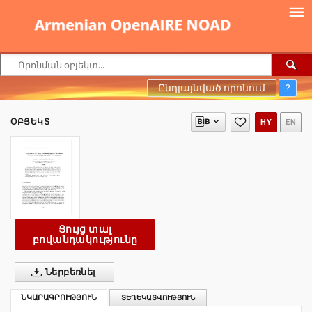
Ընդլայնված որոնում
?
ՕԲՅԵԿՏ
HY
EN
Ցույց տալ
բովանդակությունը
Ներբեռնել
ՆԿԱՐԱԳՐՈՒԹՅՈՒՆ
ՏԵՂԵԿԱՏՎՈՒԹՅՈՒՆ