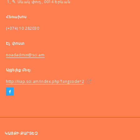
1, Պ. Սևակ փող., 0014 Երևան
Հեռախոս
(+374) 10 282030
Էլ. փոստ
noadadmin@sci.am
Այցելեք մեզ։
http://iiap.sci.am/index.php?langcode=2
ԿԱՅՔԻ ՔԱՐՏԵԶ