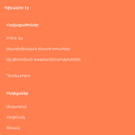
Գլխավոր էջ
Հավաքածուներ
ԲՈԻՀ-եր
Ակադեմիական ինստիտուտներ
Այլ գիտական կազմակերպություններ
...
Դիտել բոլոր
Ինդեքսներ
Անվանում
Հեղինակ
Տեսակ