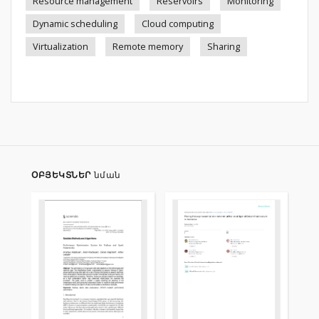
Resource management
Reservoirs
Monitoring
Dynamic scheduling
Cloud computing
Virtualization
Remote memory
Sharing
ՕԲՅԵԿՏՆԵՐ
նման