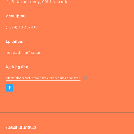
1, Պ. Սևակ փող., 0014 Երևան
Հեռախոս
(+374) 10 282030
Էլ. փոստ
noadadmin@sci.am
Այցելեք մեզ։
http://iiap.sci.am/index.php?langcode=2
ԿԱՅՔԻ ՔԱՐՏԵԶ