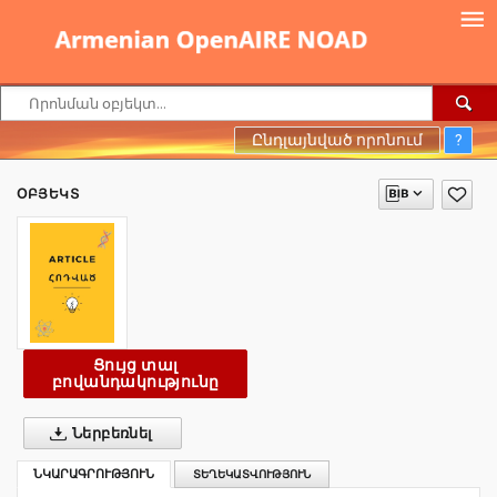
Ընդլայնված որոնում
?
ՕԲՅԵԿՏ
Ցույց տալ
բովանդակությունը
Ներբեռնել
ՆԿԱՐԱԳՐՈՒԹՅՈՒՆ
ՏԵՂԵԿԱՏՎՈՒԹՅՈՒՆ