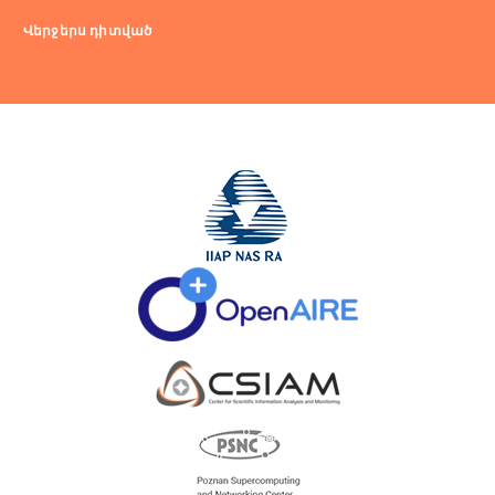
Վերջերս դիտված