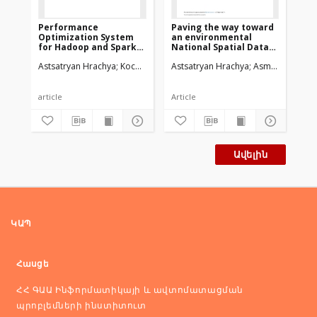
Performance
Paving the way toward
An
Optimization System
an environmental
ba
for Hadoop and Spark
National Spatial Data
Pl
Frameworks
Infrastructurein
Dy
Astsatryan Hrachya
Kocharyan Aram
Astsatryan Hrachya
Hagimont Daniel
Asmaryan Shush
Lalayan Arthu
Ast
Armenia
article
Article
Art
Ավելին
ԿԱՊ
Հասցե
ՀՀ ԳԱԱ Ինֆորմատիկայի և ավտոմատացման
պրոբլեմների ինստիտուտ