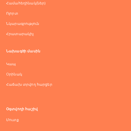
Համահեղինակ(ներ)
Ոլորտ
Նկարագրություն
Հրատարակիչ
Նախագծի մասին
Կապ
Оրինակ
Հաճախ տրվող հարցեր
Օգտվողի հաշիվ
Մուտք